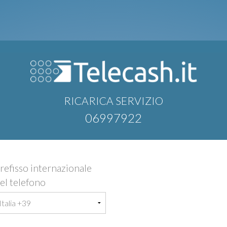
RICARICA SERVIZIO
06997922
refisso internazionale
el telefono